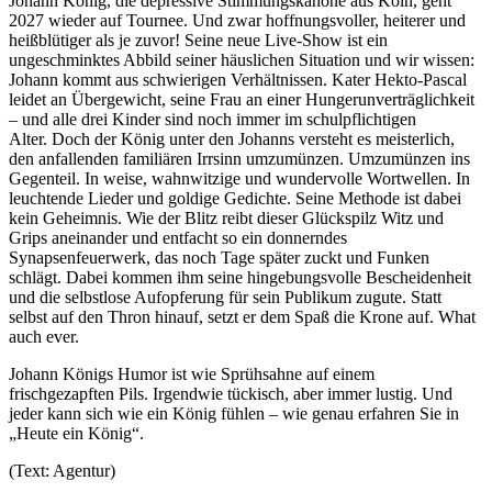
Johann König, die depressive Stimmungskanone aus Köln, geht
2027 wieder auf Tournee. Und zwar hoffnungsvoller, heiterer und
heißblütiger als je zuvor! Seine neue Live-Show ist ein
ungeschminktes Abbild seiner häuslichen Situation und wir wissen:
Johann kommt aus schwierigen Verhältnissen. Kater Hekto-Pascal
leidet an Übergewicht, seine Frau an einer Hungerunverträglichkeit
– und alle drei Kinder sind noch immer im schulpflichtigen
Alter. Doch der König unter den Johanns versteht es meisterlich,
den anfallenden familiären Irrsinn umzumünzen. Umzumünzen ins
Gegenteil. In weise, wahnwitzige und wundervolle Wortwellen. In
leuchtende Lieder und goldige Gedichte. Seine Methode ist dabei
kein Geheimnis. Wie der Blitz reibt dieser Glückspilz Witz und
Grips aneinander und entfacht so ein donnerndes
Synapsenfeuerwerk, das noch Tage später zuckt und Funken
schlägt. Dabei kommen ihm seine hingebungsvolle Bescheidenheit
und die selbstlose Aufopferung für sein Publikum zugute. Statt
selbst auf den Thron hinauf, setzt er dem Spaß die Krone auf. What
auch ever.
Johann Königs Humor ist wie Sprühsahne auf einem
frischgezapften Pils. Irgendwie tückisch, aber immer lustig. Und
jeder kann sich wie ein König fühlen – wie genau erfahren Sie in
„Heute ein König“.
(Text: Agentur)