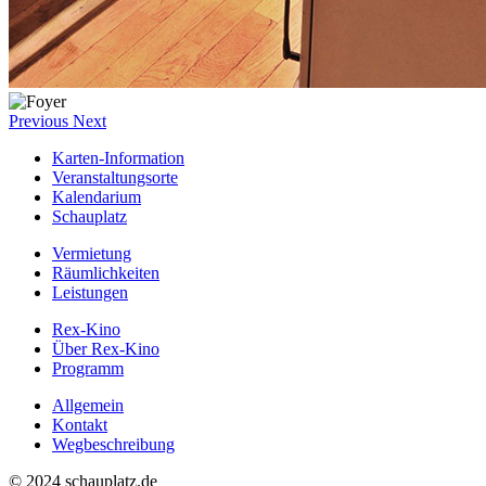
Previous
Next
Karten-Information
Veranstaltungsorte
Kalendarium
Schauplatz
Vermietung
Räumlichkeiten
Leistungen
Rex-Kino
Über Rex-Kino
Programm
Allgemein
Kontakt
Wegbeschreibung
©
2024 schauplatz.de