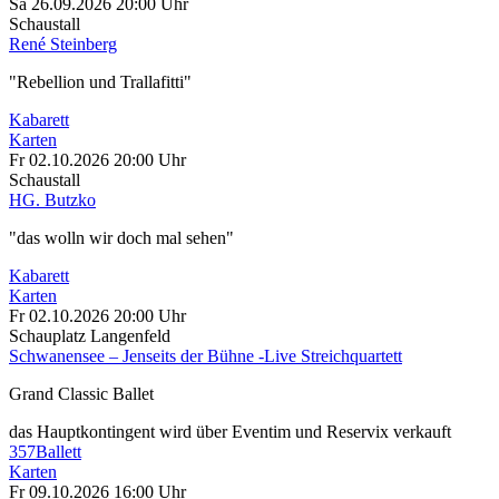
Sa 26.09.2026
20:00 Uhr
Schaustall
René Steinberg
"Rebellion und Trallafitti"
Kabarett
Karten
Fr 02.10.2026
20:00 Uhr
Schaustall
HG. Butzko
"das wolln wir doch mal sehen"
Kabarett
Karten
Fr 02.10.2026
20:00 Uhr
Schauplatz Langenfeld
Schwanensee – Jenseits der Bühne -Live Streichquartett
Grand Classic Ballet
das Hauptkontingent wird über Eventim und Reservix verkauft
357
Ballett
Karten
Fr 09.10.2026
16:00 Uhr